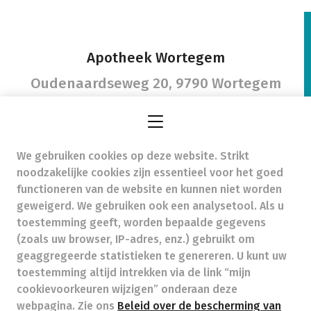
Apotheek Wortegem
Oudenaardseweg 20,
9790 Wortegem
We gebruiken cookies op deze website. Strikt
apotheekwortegem@hotmail.com
-
noodzakelijke cookies zijn essentieel voor het goed
Ondernemingsnummer (BTW nr.) (BE)0437487717
functioneren van de website en kunnen niet worden
Beroepstitel:
Apotheker werkzaam in België
geweigerd. We gebruiken ook een analysetool. Als u
toestemming geeft, worden bepaalde gegevens
Beroepsvereniging:
Algemene Pharmaceutische
Bond
autorisatienummer FAGG 455502
(zoals uw browser, IP-adres, enz.) gebruikt om
Valt onder toezicht van de Orde der Apothekers,
geaggregeerde statistieken te genereren. U kunt uw
02/537.42.67, Henri Jasparlaan 94 1060 Brussel
toestemming altijd intrekken via de link “mijn
Deontologie:
Code van de farmaceutische plichtenleer
cookievoorkeuren wijzigen” onderaan deze
Tarieven terugbetaalde zorg
webpagina. Zie ons
Beleid over de bescherming van