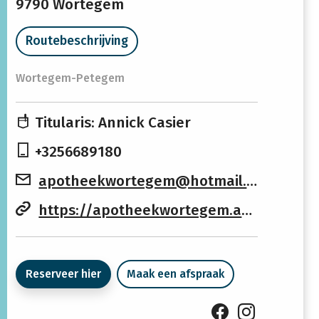
9790 Wortegem
Maandag
08:30 -
14:00 -
12:30
19:00
Routebeschrijving
Dinsdag
08:30 -
14:00 -
Wortegem-Petegem
12:30
19:00
Woensdag
08:30 -
14:00 -
Titularis: Annick Casier
12:30
19:00
+3256689180
Donderdag
08:30 -
14:00 -
apotheekwortegem@hotmail.com
12:30
19:00
https://apotheekwortegem.apotheek.be
Vrijdag
08:30 -
14:00 -
12:30
19:00
Zaterdag
08:30 -
Gesloten
Reserveer hier
Maak een afspraak
12:30